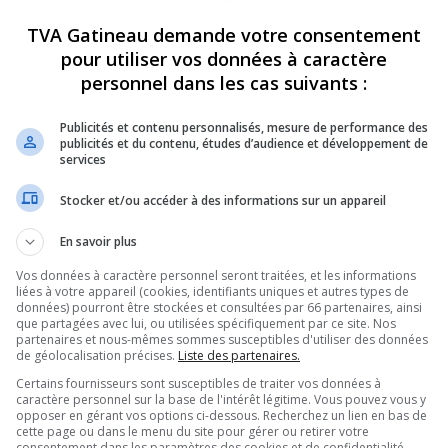
i, ils ne quitteront pas la capitale fédérale
TVA Gatineau demande votre consentement
 abolies.
pour utiliser vos données à caractère
istre à faire ce qui est bien et juste, qui
personnel dans les cas suivants :
trictions de nos libertés ».
Publicités et contenu personnalisés, mesure de performance des
publicités et du contenu, études d’audience et développement de
services
Stocker et/ou accéder à des informations sur un appareil
En savoir plus
Vos données à caractère personnel seront traitées, et les informations
liées à votre appareil (cookies, identifiants uniques et autres types de
données) pourront être stockées et consultées par 66 partenaires, ainsi
que partagées avec lui, ou utilisées spécifiquement par ce site. Nos
partenaires et nous-mêmes sommes susceptibles d'utiliser des données
de géolocalisation précises.
Liste des partenaires.
Certains fournisseurs sont susceptibles de traiter vos données à
caractère personnel sur la base de l'intérêt légitime. Vous pouvez vous y
opposer en gérant vos options ci-dessous. Recherchez un lien en bas de
cette page ou dans le menu du site pour gérer ou retirer votre
consentement dans les paramètres des cookies et de confidentialité.