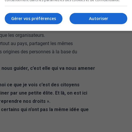
e tous les camionneurs s’identifient à eux ?
Gérer vos préférences
Autoriser
formés au centre-ville de la capitale.
nt été installés au milieu de la rue.
ue les organisateurs.
rtout au pays, partagent les mêmes
es origines des personnes à la base du
a nous guider, c’est elle qui va nous amener
 moi ce que je vois c’est des citoyens
r par une petite élite. Et là, on est ici
eprendre nos droits ».
 certains qui n’ont pas la même idée que