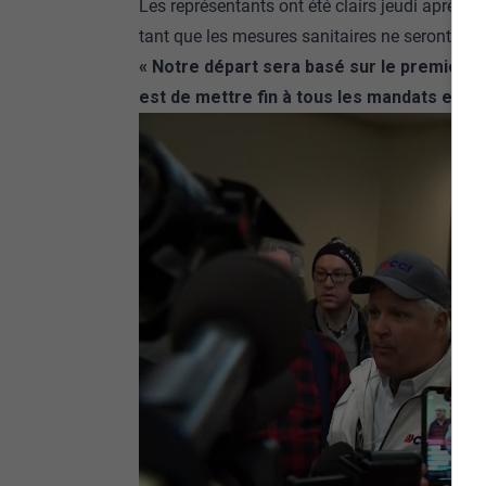
Les représentants ont été clairs jeudi après-mid
tant que les mesures sanitaires ne seront pas
« Notre départ sera basé sur le premier min
est de mettre fin à tous les mandats et res