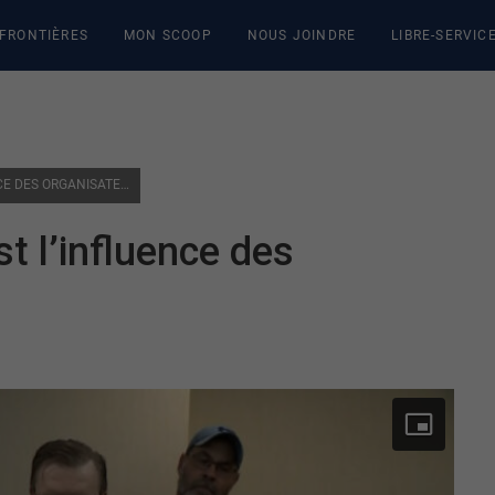
 FRONTIÈRES
MON SCOOP
NOUS JOINDRE
LIBRE-SERVIC
SIÈGE À OTTAWA : QUELLE EST L’INFLUENCE DES ORGANISATEURS ?
st l’influence des