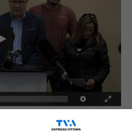
voi de camionneurs ont pris la parole pour
as bouger.