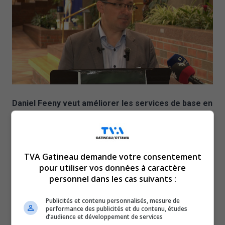
Daniel Feeny veut améliorer les services de base en
misant sur les employés de la Ville.
M. Feeny estime que Gatineau a parmi les meilleurs cols
bleus et cols blancs. Il souhaite les valoriser et miser sur
TVA Gatineau demande votre consentement
leur savoir-faire.
pour utiliser vos données à caractère
Le candidat à la mairie veut notamment créer une équipe
personnel dans les cas suivants :
spécialisée en pavage prête à opérer dès le
Publicités et contenu personnalisés, mesure de
printemps 2026. Il s’engage à donner de meilleurs
performance des publicités et du contenu, études
salaires et conditions de travail aux équipes de pavage
d’audience et développement de services