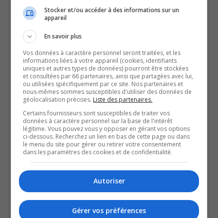
que dans les autres villes.
Stocker et/ou accéder à des informations sur un
appareil
Daniel Feeny souhaite aussi la publication de l’horaire
des divers travaux en temps réel sur le site de la Ville.
En savoir plus
Il veut aussi créer une équipe interne experte en qualité
Vos données à caractère personnel seront traitées, et les
de l’eau pour régler une fois pour toutes la
informations liées à votre appareil (cookies, identifiants
uniques et autres types de données) pourront être stockées
problématique de l’eau jaune.
et consultées par 66 partenaires, ainsi que partagées avec lui,
ou utilisées spécifiquement par ce site. Nos partenaires et
Quand je parlais de mettre en place une équipe
nous-mêmes sommes susceptibles d'utiliser des données de
géolocalisation précises.
Liste des partenaires.
spécialisée en gestion de l’eau, c’est qu’en ce moment on
Certains fournisseurs sont susceptibles de traiter vos
y va par appel d’offres, alors que dans d’autres villes on
données à caractère personnel sur la base de l'intérêt
s’en occupe nous-mêmes. On développe une expertise et
légitime. Vous pouvez vous y opposer en gérant vos options
ci-dessous. Recherchez un lien en bas de cette page ou dans
puis on est capable de réparer plus vite, entre autres, et
le menu du site pour gérer ou retirer votre consentement
dans les paramètres des cookies et de confidentialité.
de manière plus efficace et à moindre coût.
-Daniel Feeny, candidat à la mairie de Gatineau
M. Feeny ajoute que cette équipe pourrait être formée
Autoriser
par une autre ville qui détient déjà cette expertise.
Gérer vos préférences
SOUTENIR NOS MÉDIAS, C’EST PROTÉGER NOTRE