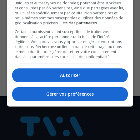
uniques et autres types de données) pourront être stockées
centre du lac Beauchamp offre raquette, glissade et
et consultées par 66 partenaires, ainsi que partagées avec lui,
ou utilisées spécifiquement par ce site. Nos partenaires et
fatbike. Et si la météo ne coopère pas, des activités
nous-mêmes sommes susceptibles d'utiliser des données de
géolocalisation précises.
Liste des partenaires.
intérieures comme le patin, la natation ou la zumba
Certains fournisseurs sont susceptibles de traiter vos
vous attendent. Une relâche bien remplie en
données à caractère personnel sur la base de l'intérêt
légitime. Vous pouvez vous y opposer en gérant vos options
perspective!
ci-dessous. Recherchez un lien en bas de cette page ou dans
le menu du site pour gérer ou retirer votre consentement
SOUTENIR NOS MÉDIAS, C’EST PROTÉGER NOTRE
dans les paramètres des cookies et de confidentialité.
CULTURE ET NOTRE ÉCONOMIE
Autoriser
Gérer vos préférences