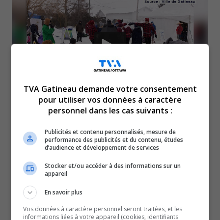
TVA Gatineau demande votre consentement
pour utiliser vos données à caractère
personnel dans les cas suivants :
La semaine de relâche approche, et Gatineau a tout
Publicités et contenu personnalisés, mesure de
prévu pour vous faire profiter des plaisirs d’hiver en
performance des publicités et du contenu, études
d’audience et développement de services
famille! Dès le 28 février, des événements gratuits
comme la projection du film
Kina et Yuk
et une
Stocker et/ou accéder à des informations sur un
appareil
journée d’animations à la marina d’Aylmer lanceront
les festivités. Au programme : DJ, structures
En savoir plus
gonflables, ski de fond et même des ateliers de
Vos données à caractère personnel seront traitées, et les
informations liées à votre appareil (cookies, identifiants
danse autochtone. Pour les amateurs de plein air, le