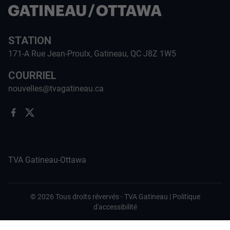
STATION
171-A Rue Jean-Proulx, Gatineau, QC J8Z 1W5
COURRIEL
nouvelles@tvagatineau.ca
TVA Gatineau-Ottawa
©
2026
Tous droits révervés -
TVA Gatineau
|
Politique
d'accessibilité