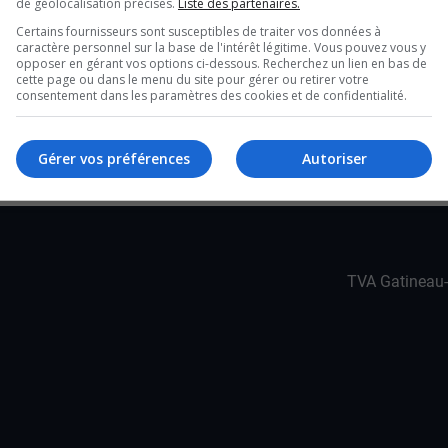
 avenue des Jonquilles, près du boulevard St-
de géolocalisation précises.
Liste des partenaires.
Certains fournisseurs sont susceptibles de traiter vos données à
caractère personnel sur la base de l'intérêt légitime. Vous pouvez vous y
 l’incendie où les dommages sont évalués à un
opposer en gérant vos options ci-dessous. Recherchez un lien en bas de
cette page ou dans le menu du site pour gérer ou retirer votre
consentement dans les paramètres des cookies et de confidentialité.
par la Croix Rouge.
Gérer vos préférences
Autoriser
TVA Gatineau