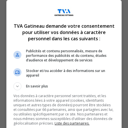
TVA Gatineau demande votre consentement
pour utiliser vos données à caractère
personnel dans les cas suivants :
Publicités et contenu personnalisés, mesure de
performance des publicités et du contenu, études
Les amateurs de lecture vont tous se retrouver au
d’audience et développement de services
même endroit cette fin de semaine: le Palais des
Stocker et/ou accéder à des informations sur un
congrès. Il s’y déroule le Salon du livre à partir de
appareil
jeudi, et ce pendant quatre jours.
En savoir plus
Le public est au rendez-vous. Les gens sont contents
Vos données à caractère personnel seront traitées, et les
d’être là et que dire des auteurs qui peuvent finalement
informations liées à votre appareil (cookies, identifiants
uniques et autres types de données) pourront être stockées
renouer en personne avec leurs lecteurs. À voir sur la
et consultées par 66 partenaires, ainsi que partagées avec lui,
ou utilisées spécifiquement par ce site. Nos partenaires et
vidéo ci-dessus.
nous-mêmes sommes susceptibles d'utiliser des données de
géolocalisation précises.
Liste des partenaires.
SOUTENIR NOS MÉDIAS, C’EST PROTÉGER NOTRE