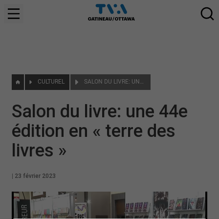
CULTUREL
SALON DU LIVRE: UNE 44E ÉDITION EN « TERRE DES LIVRES »
Salon du livre: une 44e
édition en « terre des
livres »
|
23 février 2023