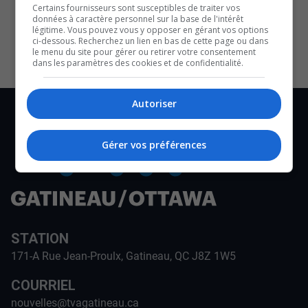
Certains fournisseurs sont susceptibles de traiter vos
CULTURE ET NOTRE ÉCONOMIE
données à caractère personnel sur la base de l'intérêt
légitime. Vous pouvez vous y opposer en gérant vos options
ci-dessous. Recherchez un lien en bas de cette page ou dans
le menu du site pour gérer ou retirer votre consentement
dans les paramètres des cookies et de confidentialité.
Autoriser
Gérer vos préférences
STATION
171-A Rue Jean-Proulx, Gatineau, QC J8Z 1W5
COURRIEL
nouvelles@tvagatineau.ca