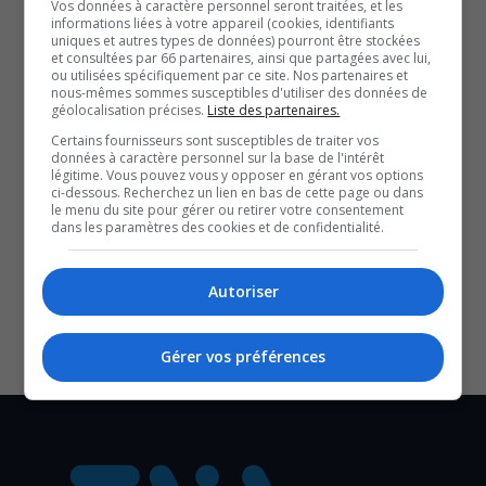
Vos données à caractère personnel seront traitées, et les
informations liées à votre appareil (cookies, identifiants
Pour célébrer cette transition, Rythme 97.1 diffusera dès
uniques et autres types de données) pourront être stockées
et consultées par 66 partenaires, ainsi que partagées avec lui,
demain le Top 500 des plus grands succès de Rythme
ou utilisées spécifiquement par ce site. Nos partenaires et
tout au long du week-end.
nous-mêmes sommes susceptibles d'utiliser des données de
géolocalisation précises.
Liste des partenaires.
Ce lancement marque un partenariat entre RNC Media et
Certains fournisseurs sont susceptibles de traiter vos
Cogeco Média, renforçant l’offre radiophonique de
données à caractère personnel sur la base de l'intérêt
légitime. Vous pouvez vous y opposer en gérant vos options
qualité pour Gatineau-Ottawa.
ci-dessous. Recherchez un lien en bas de cette page ou dans
le menu du site pour gérer ou retirer votre consentement
Avec les informations de Stéphanie Salomon
dans les paramètres des cookies et de confidentialité.
SOUTENIR NOS MÉDIAS, C’EST PROTÉGER NOTRE
CULTURE ET NOTRE ÉCONOMIE
Autoriser
Gérer vos préférences