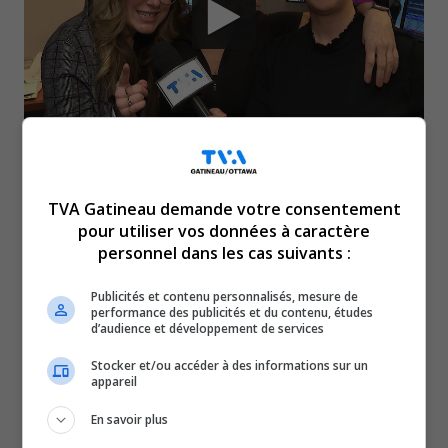
RNC Media est ravie d’annoncer que WOW 97
Gatineau-Ottawa deviendra Rythme 97.1 dès demain,
TVA Gatineau demande votre consentement
le 17 janvier à midi.
pour utiliser vos données à caractère
Dès lundi, Les Lève-Tôt, animée par Marie-Claude Morin,
personnel dans les cas suivants :
Cynthia Plamondon et Philippe Bessette, continuera de
Publicités et contenu personnalisés, mesure de
réveiller la région, tandis que WonderSteph, adorée
performance des publicités et du contenu, études
d’audience et développement de services
depuis son arrivée en août, accompagnera vos journées
et trajets.
Stocker et/ou accéder à des informations sur un
appareil
À l’heure du lunch, Marie-Eve Janvier et Maripier Morin
animeront Les filles du lunch, et une surprise attend les
En savoir plus
auditeurs pour le retour à la maison.