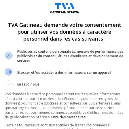
TVA Gatineau demande votre consentement
pour utiliser vos données à caractère
personnel dans les cas suivants :
Publicités et contenu personnalisés, mesure de performance des
publicités et du contenu, études d’audience et développement de
services
Stocker et/ou accéder à des informations sur un appareil
En savoir plus
Vos données à caractère personnel seront traitées, et les informations
des activités municipales extérieures
liées à votre appareil (cookies, identifiants uniques et autres types de
données) pourront être stockées et consultées par 66 partenaires, ainsi
que partagées avec lui, ou utilisées spécifiquement par ce site. Nos
nce de fumées liées aux feux de forêt qui
partenaires et nous-mêmes sommes susceptibles d'utiliser des données
de géolocalisation précises.
Liste des partenaires.
Certains fournisseurs sont susceptibles de traiter vos données à
entres de plein airs, les activités récréatives et