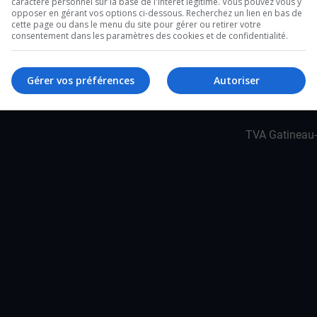
caractère personnel sur la base de l'intérêt légitime. Vous pouvez vous y
opposer en gérant vos options ci-dessous. Recherchez un lien en bas de
sur les terrains sportifs extérieurs sont
cette page ou dans le menu du site pour gérer ou retirer votre
consentement dans les paramètres des cookies et de confidentialité.
Gérer vos préférences
Autoriser
TVA Gatineau