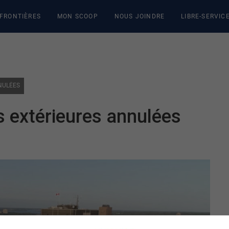
 FRONTIÈRES
MON SCOOP
NOUS JOINDRE
LIBRE-SERVIC
NULÉES
s extérieures annulées