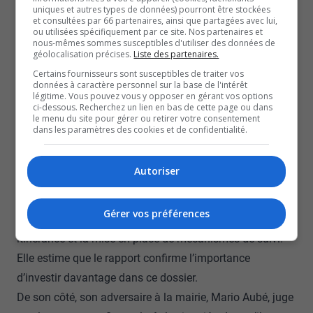
correspond à la direction déjà proposée par
uniques et autres types de données) pourront être stockées
et consultées par 66 partenaires, ainsi que partagées avec lui,
l’administration.
ou utilisées spécifiquement par ce site. Nos partenaires et
nous-mêmes sommes susceptibles d'utiliser des données de
Daniel Champagne, Conseiller municipal du Versant et membre du
géolocalisation précises.
Liste des partenaires.
Comité exécutif
Certains fournisseurs sont susceptibles de traiter vos
Le rapport met aussi en lumière des lacunes dans la
données à caractère personnel sur la base de l'intérêt
légitime. Vous pouvez vous y opposer en gérant vos options
gestion du plan d’action en itinérance. La vérificatrice
ci-dessous. Recherchez un lien en bas de cette page ou dans
le menu du site pour gérer ou retirer votre consentement
déplore l’absence d’indicateurs de performance et de
dans les paramètres des cookies et de confidentialité.
suivis budgétaires, qui rendent difficile l’évaluation des
interventions.
Autoriser
La mairesse rappelle que les constats s’appuient sur des
observations de 2024 et que des correctifs ont été
Gérer vos préférences
apportés depuis, notamment la création d’une équipe
itinérance et la mise en place de mécanismes de suivi.
Elle estime que le rapport confirme l’importance
d’investir davantage dans ce dossier.
De son côté, son adversaire à la mairie, Mario Aubé, juge