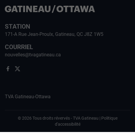
STATION
171-A Rue Jean-Proulx, Gatineau, QC J8Z 1W5
COURRIEL
nouvelles@tvagatineau.ca
TVA Gatineau-Ottawa
©
2026
Tous droits révervés -
TVA Gatineau
|
Politique
d'accessibilité