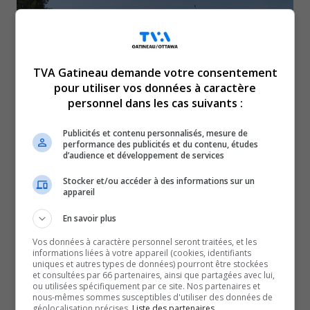
TVA Gatineau demande votre consentement
pour utiliser vos données à caractère
personnel dans les cas suivants :
Publicités et contenu personnalisés, mesure de
performance des publicités et du contenu, études
d’audience et développement de services
L’état de santé du jeune enfant retrouvé inconscient
Stocker et/ou accéder à des informations sur un
dans l’eau dimanche à Mooney’s Bay s’est stabilisé.
appareil
Le CHEO a confirmé l’amélioration de son état, même s’il
En savoir plus
demeure encore en soins intensifs.
On craignait pour la vie de ce jeune qui avait été
Vos données à caractère personnel seront traitées, et les
informations liées à votre appareil (cookies, identifiants
découvert par des passants.
uniques et autres types de données) pourront être stockées
et consultées par 66 partenaires, ainsi que partagées avec lui,
La famille a remercié les médecins pour avoir permis de
ou utilisées spécifiquement par ce site. Nos partenaires et
nous-mêmes sommes susceptibles d'utiliser des données de
sauver leur enfant dans une déclaration écrite.
géolocalisation précises.
Liste des partenaires.