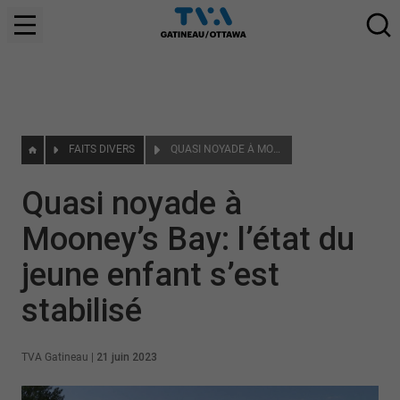
FAITS DIVERS
QUASI NOYADE À MOONEY’S BAY: L’ÉTAT DU JEUNE ENFANT S’EST STABILISÉ
Quasi noyade à
Mooney’s Bay: l’état du
jeune enfant s’est
stabilisé
TVA Gatineau
|
21 juin 2023