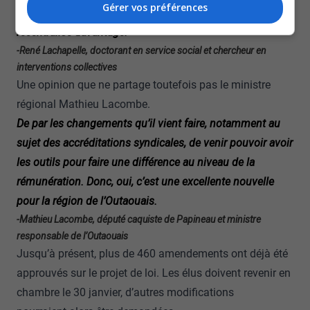
Gérer vos préférences
la réforme Barrette c’est d’avoir trop centralisé, là il
recentralise davantage.
-René Lachapelle, doctorant en service social et chercheur en
interventions collectives
Une opinion que ne partage toutefois pas le ministre
régional Mathieu Lacombe.
De par les changements qu’il vient faire, notamment au
sujet des accréditations syndicales, de venir pouvoir avoir
les outils pour faire une différence au niveau de la
rémunération. Donc, oui, c’est une excellente nouvelle
pour la région de l’Outaouais.
-Mathieu Lacombe, député caquiste de Papineau et ministre
responsable de l’Outaouais
Jusqu’à présent, plus de 460 amendements ont déjà été
approuvés sur le projet de loi. Les élus doivent revenir en
chambre le 30 janvier, d’autres modifications