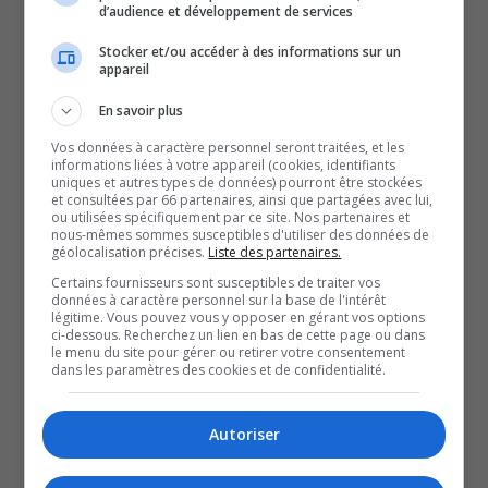
d’audience et développement de services
avec les syndicats en vu de signer une nouvelle
convention collective. Une négociation qui s’inscrit dans
Stocker et/ou accéder à des informations sur un
appareil
un climat déjà tendu entre Québec et le secteur public,
En savoir plus
alors que de nombreuses grèves font rage partout dans
la province.
Vos données à caractère personnel seront traitées, et les
informations liées à votre appareil (cookies, identifiants
La goutte de trop pour plusieurs dans cette loi réside
uniques et autres types de données) pourront être stockées
et consultées par 66 partenaires, ainsi que partagées avec lui,
dans la volonté du gouvernement de centraliser
ou utilisées spécifiquement par ce site. Nos partenaires et
davantage le réseau. Pour certains, c’est une continuité
nous-mêmes sommes susceptibles d'utiliser des données de
géolocalisation précises.
Liste des partenaires.
de la réforme Barrette, qui avait aussi été adoptée sous
Certains fournisseurs sont susceptibles de traiter vos
bâillon en 2015. Les CISSS et les CIUSS seront
données à caractère personnel sur la base de l'intérêt
légitime. Vous pouvez vous y opposer en gérant vos options
remplacés par un seul organisme, Québec Santé,
ci-dessous. Recherchez un lien en bas de cette page ou dans
le menu du site pour gérer ou retirer votre consentement
qui sera constitué d’un conseil d’administration et
dans les paramètres des cookies et de confidentialité.
d’un PDG.
La réforme Barette a déjà commencé à montrer ses
Autoriser
limites. […] Je pense qu’il y a une petite erreur de
diagnostic. S’il avait compris que ce qui marche pas avec