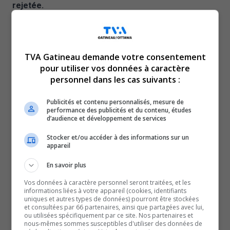
rejetée.
Des milliers de fichiers provenant de l’ordinateur d’André
Yelle avaient été saisis chez lui en octobre 2019, dont
des images d’enfants de six mois à 15 ans, qui
TVA Gatineau demande votre consentement
s’adonnaient à des actes sexuels dégradants, impliquant
pour utiliser vos données à caractère
même des animaux.
personnel dans les cas suivants :
Le septuagénaire avait reconnu sa culpabilité et avait été
Publicités et contenu personnalisés, mesure de
condamné à 22 mois de prison en janvier 2022 pour
performance des publicités et du contenu, études
d’audience et développement de services
possession de pornographie juvénile. Et voilà
qu’aujourd’hui l’auteur d’un livre sur la Loi de l’impôt du
Stocker et/ou accéder à des informations sur un
appareil
Canada, qui est inscrit au registre des
délinquants sexuels pour les 20 prochaines années,
En savoir plus
veut ravoir son ordinateur pour poursuivre son travail
Vos données à caractère personnel seront traitées, et les
informations liées à votre appareil (cookies, identifiants
d’écriture.
uniques et autres types de données) pourront être stockées
Il doit avoir caché des images ailleurs. […]
Cet
et consultées par 66 partenaires, ainsi que partagées avec lui,
ou utilisées spécifiquement par ce site. Nos partenaires et
homme là ne devrait jamais avoir accès à un ordi pour le
nous-mêmes sommes susceptibles d'utiliser des données de