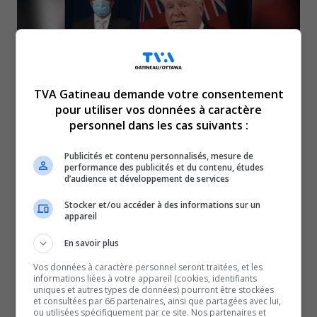
TVA Gatineau demande votre consentement
pour utiliser vos données à caractère
personnel dans les cas suivants :
Le premier ministre de l’Ontario Doug Ford fera une
Publicités et contenu personnalisés, mesure de
annonce concernant la pandémie, à 11h30, jeudi.
performance des publicités et du contenu, études
d’audience et développement de services
Il sera accompagné de Christine Elliott, vice-première
Stocker et/ou accéder à des informations sur un
ministre et ministre de la Santé, et du Dr Kieran Moore,
appareil
médecin hygiéniste en chef.
En savoir plus
Selon plusieurs médias anglophones, les salles à
manger des restaurants de la province pourraient rouvrir
Vos données à caractère personnel seront traitées, et les
informations liées à votre appareil (cookies, identifiants
à 50% de leur capacité.
uniques et autres types de données) pourront être stockées
et consultées par 66 partenaires, ainsi que partagées avec lui,
Un assouplissement qui entrerait en vigueur dès le 31
ou utilisées spécifiquement par ce site. Nos partenaires et