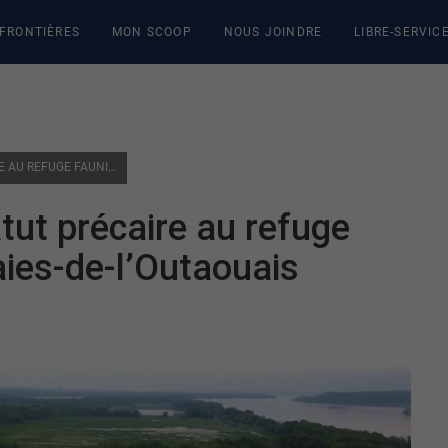
 FRONTIÈRES
MON SCOOP
NOUS JOINDRE
LIBRE-SERVIC
PLUSIEURS ESPÈCES AU STATUT PRÉCAIRE AU REFUGE FAUNIQUE DES GRANDES-BAIES-DE-L’OUTAOUAIS
tut précaire au refuge
ies-de-l’Outaouais