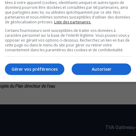
naires qui ont présenté le Portrait et diagnostic
liées à votre appareil (cookies, identifiants uniques et autres types de
données) pourront être stockées et consultées par 66 partenaires, ainsi
ètres.
que partagées avec lui, ou utilisées spécifiquement par ce site. Nos
partenaires et nous-mêmes sommes susceptibles d'utiliser des données
 aire protégée par le gouvernement québécois et
de géolocalisation précises.
Liste des partenaires.
ans ce sens, selon l’organisme.
Certains fournisseurs sont susceptibles de traiter vos données à
espèces avec un statut précaire présentes dans
caractère personnel sur la base de l'intérêt légitime. Vous pouvez vous y
opposer en gérant vos options ci-dessous. Recherchez un lien en bas de
cette page ou dans le menu du site pour gérer ou retirer votre
consentement dans les paramètres des cookies et de confidentialité.
 a inquiété. On a découvert la châtaigne d’eau.
réoccupante. Puis, on a découvert aussi
Gérer vos préférences
Autoriser
ple, pour les arbres, le micocoulier occidental.
init de nous réserver des surprises.
ojets du Plan directeur de l’eau
TVA Gatineau