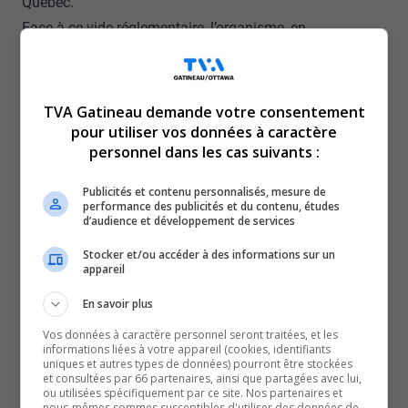
Québec.
Face à ce vide réglementaire, l’organisme, en
collaboration avec le gouvernement provincial, a lancé
un vaste recensement. Résultat : plus de 2000 camps
dans la province ne sont affiliés à aucun programme de
TVA Gatineau demande votre consentement
normes. Rien qu’en Outaouais, environ 200
pour utiliser vos données à caractère
personnel dans les cas suivants :
organisations sont concernées.
L’Association plaide pour l’instauration d’exigences
Publicités et contenu personnalisés, mesure de
minimales, puisque l’adhésion aux normes se fait
performance des publicités et du contenu, études
d’audience et développement de services
actuellement sur une base volontaire. Parmi les
Stocker et/ou accéder à des informations sur un
éléments jugés prioritaires : la vérification des
appareil
antécédents judiciaires, le respect de ratios
En savoir plus
d’encadrement, l’âge minimal du personnel, ainsi que
leur formation en matière d’urgence.
Vos données à caractère personnel seront traitées, et les
informations liées à votre appareil (cookies, identifiants
uniques et autres types de données) pourront être stockées
et consultées par 66 partenaires, ainsi que partagées avec lui,
On ne présume pas de la malveillance des gens qui
ou utilisées spécifiquement par ce site. Nos partenaires et
nous-mêmes sommes susceptibles d'utiliser des données de