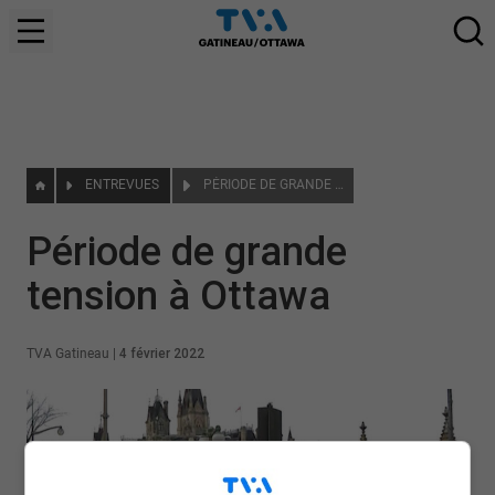
ENTREVUES
PÉRIODE DE GRANDE TENSION À OTTAWA
Période de grande
tension à Ottawa
TVA Gatineau
|
4 février 2022