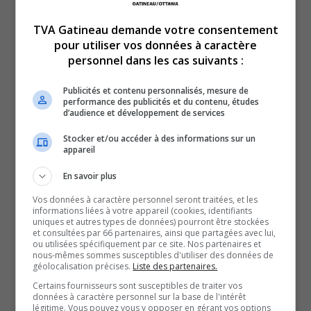
TVA Gatineau demande votre consentement
pour utiliser vos données à caractère
personnel dans les cas suivants :
Publicités et contenu personnalisés, mesure de
performance des publicités et du contenu, études
d’audience et développement de services
La région de la capitale nationale vit des heures de
grandes tensions depuis plusieurs jours maintenant.
Stocker et/ou accéder à des informations sur un
appareil
D’un côté, des manifestants revendiquent la fin des
mesures sanitaires, alors que d’un autre, des gens se
En savoir plus
sentent en quelque sorte, pris en otage.
Vos données à caractère personnel seront traitées, et les
informations liées à votre appareil (cookies, identifiants
Pour en parler, Vickie Hébert, psychologue.
uniques et autres types de données) pourront être stockées
et consultées par 66 partenaires, ainsi que partagées avec lui,
SOUTENIR NOS MÉDIAS, C’EST PROTÉGER NOTRE
ou utilisées spécifiquement par ce site. Nos partenaires et
CULTURE ET NOTRE ÉCONOMIE
nous-mêmes sommes susceptibles d'utiliser des données de
géolocalisation précises.
Liste des partenaires.
Certains fournisseurs sont susceptibles de traiter vos
données à caractère personnel sur la base de l'intérêt
légitime. Vous pouvez vous y opposer en gérant vos options