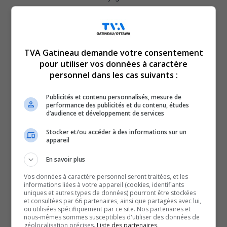
Du côté municipal, le service des Communications
confirme avoir formulé cinq demandes à l’organisateur :
le retrait de l’affichage, la suspension des travaux en
TVA Gatineau demande votre consentement
cours, ainsi que l’évaluation des travaux déjà réalisés,
pour utiliser vos données à caractère
entre autres mesures. Le délai fixé par M. Villeneuve pour
personnel dans les cas suivants :
prendre une décision finale est le
10 novembre
.
Publicités et contenu personnalisés, mesure de
Des appuis et des tensions
performance des publicités et du contenu, études
d’audience et développement de services
politiques
Stocker et/ou accéder à des informations sur un
appareil
Le projet avait bénéficié par le passé d’un soutien
En savoir plus
financier local : le conseiller municipal Daniel
Champagne a attribué 50 000 $ à l’initiative à partir de
Vos données à caractère personnel seront traitées, et les
informations liées à votre appareil (cookies, identifiants
son budget discrétionnaire au fil des dernières années.
uniques et autres types de données) pourront être stockées
et consultées par 66 partenaires, ainsi que partagées avec lui,
La Ville précise toutefois que ce type de dons n’est
ou utilisées spécifiquement par ce site. Nos partenaires et
désormais plus autorisé dans le cadre des règles en
nous-mêmes sommes susceptibles d'utiliser des données de
géolocalisation précises.
Liste des partenaires.