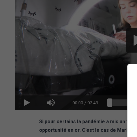
00:00
/
02:43
Si pour certains la pandémie a mis un frein
opportunité en or. C’est le cas de Marie-P