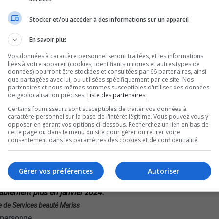
d’extensions de cils.
es, mais elle aura permis à Marie-Pier
Stocker et/ou accéder à des informations sur un appareil
Services beauté Mariss, une entreprise de
En savoir plus
 Ce passe-temps de soir et de fin de semaine est
Vos données à caractère personnel seront traitées, et les informations
ire.
liées à votre appareil (cookies, identifiants uniques et autres types de
a carrière. Du secondaire, à un baccalauréat en
données) pourront être stockées et consultées par 66 partenaires, ainsi
que partagées avec lui, ou utilisées spécifiquement par ce site. Nos
 maquilleuse professionnelle, elle s’arrête
partenaires et nous-mêmes sommes susceptibles d'utiliser des données
de géolocalisation précises.
Liste des partenaires.
Certains fournisseurs sont susceptibles de traiter vos données à
prise là-dedans, puis je serais vraiment
caractère personnel sur la base de l'intérêt légitime. Vous pouvez vous y
opposer en gérant vos options ci-dessous. Recherchez un lien en bas de
ez-vous, puis n’hésitez surtout pas.
cette page ou dans le menu du site pour gérer ou retirer votre
ale de Services beauté Mariss
consentement dans les paramètres des cookies et de confidentialité.
s par passion et d’avoir son entreprise à la
ni avec ses idées.
Gérer vos préférences
Autoriser
 volet formation. Donc, le volet plus académie.
bablement plus en janvier 2024.
ale de Services beauté Mariss
e personne.