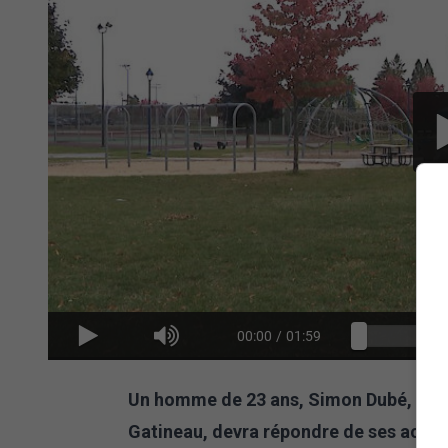
00:00
/
01:59
Un homme de 23 ans, Simon Dubé, arrê
Gatineau, devra répondre de ses actes 