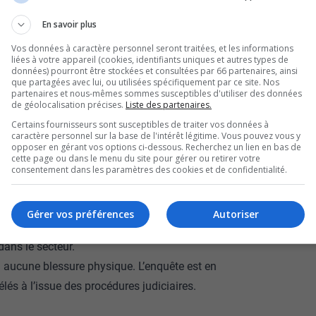
 voies de fait et contacts sexuels sur un
En savoir plus
t s’est produit vers 12 h samedi.
Vos données à caractère personnel seront traitées, et les informations
liées à votre appareil (cookies, identifiants uniques et autres types de
cène particulière : un homme courait après un
données) pourront être stockées et consultées par 66 partenaires, ainsi
que partagées avec lui, ou utilisées spécifiquement par ce site. Nos
ère de la fillette de quatre ans, qui venait
partenaires et nous-mêmes sommes susceptibles d'utiliser des données
de géolocalisation précises.
Liste des partenaires.
umés.
Certains fournisseurs sont susceptibles de traiter vos données à
 les policiers et transporté au poste pour
caractère personnel sur la base de l'intérêt légitime. Vous pouvez vous y
opposer en gérant vos options ci-dessous. Recherchez un lien en bas de
cette page ou dans le menu du site pour gérer ou retirer votre
ir après un autre. Il lui a demandé ce qui se
consentement dans les paramètres des cookies et de confidentialité.
nt eu lieu sur son enfant. L’arrestation a été
la police.
Gérer vos préférences
Autoriser
 isolé et appellent les citoyens à rester
 dans le secteur.
bi aucune blessure physique. L’enquête est en
élés à l’issue des procédures judiciaires.