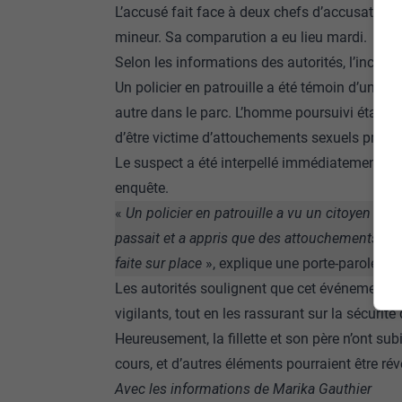
L’accusé fait face à deux chefs d’accusation :
mineur. Sa comparution a eu lieu mardi.
Selon les informations des autorités, l’inciden
Un policier en patrouille a été témoin d’une s
autre dans le parc. L’homme poursuivi était le p
d’être victime d’attouchements sexuels prés
Le suspect a été interpellé immédiatement par
enquête.
«
Un policier en patrouille a vu un citoyen cour
passait et a appris que des attouchements avaie
faite sur place
», explique une porte-parole de 
Les autorités soulignent que cet événement est
vigilants, tout en les rassurant sur la sécurité
Heureusement, la fillette et son père n’ont su
cours, et d’autres éléments pourraient être rév
Avec les informations de Marika Gauthier