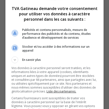
Mathias-Polson, a plaidé coupable et écope d’une
TVA Gatineau demande votre consentement
peine de 10 mois de prison.
pour utiliser vos données à caractère
Mathias-Polson a plaidé coupable à 3 chefs
personnel dans les cas suivants :
d’accusation, soit d’avoir tué un animal en captivité, de
Publicités et contenu personnalisés, mesure de
s’être introduit par effraction au Parc Oméga et d’avoir
performance des publicités et du contenu, études
d’audience et développement de services
utilisé une arme dans un dessein dangereux. Il ne pourra
plus accéder au Parc Oméga pour un an et il ne pourra
Stocker et/ou accéder à des informations sur un
appareil
pas posséder d’arme à feu pour une durée de 10 ans.
Le juge dans cette affaire qualifie ce crime de très grave.
En savoir plus
Pour sa part, l’avocat de Mathias-Polson souligne que
Vos données à caractère personnel seront traitées, et les
son client reconnait ses torts.
informations liées à votre appareil (cookies, identifiants
uniques et autres types de données) pourront être stockées
« Je crois que d’éviter un procès, de plaider coupable, de
et consultées par 66 partenaires, ainsi que partagées avec lui,
ou utilisées spécifiquement par ce site. Nos partenaires et
reconnaître sa culpabilité, surtout quand on parle de faits
nous-mêmes sommes susceptibles d'utiliser des données de
géolocalisation précises.
Liste des partenaires.
qui sont assez accablants côté élément de la preuve,
Certains fournisseurs sont susceptibles de traiter vos
force de la preuve. Donc, monsieur reconnaît sa
données à caractère personnel sur la base de l'intérêt
culpabilité amplement et je crois que la peine est méritée
légitime. Vous pouvez vous y opposer en gérant vos options