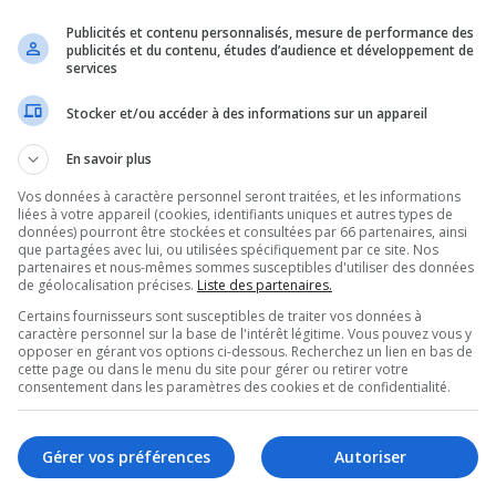
e de Pontiac, Sophie Chatel, portent ce projet
Publicités et contenu personnalisés, mesure de performance des
isation du territoire et freiner l’étalement
publicités et du contenu, études d’audience et développement de
services
tative en octobre dernier, qui n’avait pas
Stocker et/ou accéder à des informations sur un appareil
ntation élevée 2,6 millions de visiteurs par an
En savoir plus
s d’un statut qui garantirait sa préservation. Il
Vos données à caractère personnel seront traitées, et les informations
 retombées économiques pour la région.
liées à votre appareil (cookies, identifiants uniques et autres types de
consultation fédérale et encouragerait les
données) pourront être stockées et consultées par 66 partenaires, ainsi
que partagées avec lui, ou utilisées spécifiquement par ce site. Nos
inabeg.
partenaires et nous-mêmes sommes susceptibles d'utiliser des données
de géolocalisation précises.
Liste des partenaires.
itale nationale (CCN) d’imposer certains frais
Certains fournisseurs sont susceptibles de traiter vos données à
drer les activités qui s’y déroulent. La
caractère personnel sur la base de l'intérêt légitime. Vous pouvez vous y
opposer en gérant vos options ci-dessous. Recherchez un lien en bas de
ntes serait également améliorée.
cette page ou dans le menu du site pour gérer ou retirer votre
ts d’intérêt public.
consentement dans les paramètres des cookies et de confidentialité.
omme un hôpital, ce sera permis. On veut que ce
r les générations futures, mais pour répondre à
Gérer vos préférences
Autoriser