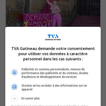
TVA Gatineau demande votre consentement
Deux personnes ont été accusées de méfait après qu’une
pour utiliser vos données à caractère
femme eut lancé de la peinture contre l’immeuble du
personnel dans les cas suivants :
bureau du premier ministre Justin Trudeau, à Ottawa.
Publicités et contenu personnalisés, mesure de
Selon la Presse canadienne, elle s’était ensuite attachée
performance des publicités et du contenu, études
à l’immeuble. L’homme qui l’accompagnait derrière la
d’audience et développement de services
caméra a également été arrêté.
Stocker et/ou accéder à des informations sur un
appareil
On2Ottawa a d’ailleurs publié sur son compte Twitter
des photos et une vidéo des événements.
En savoir plus
La femme jete un seau de ce qui semble être de la