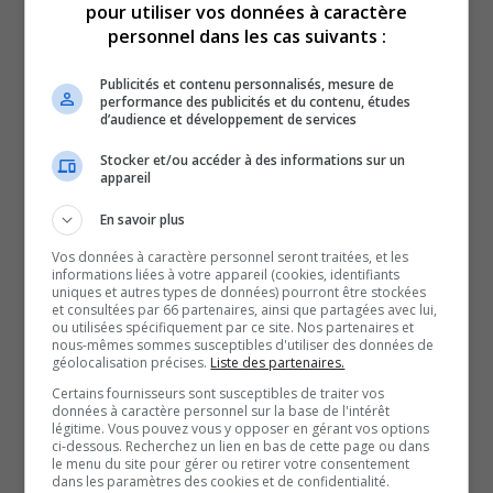
pour utiliser vos données à caractère
furent menacées pour cette raison.
personnel dans les cas suivants :
Stéphanie Plante indique aussi que l’homme en question
a laissé ses coordonnées dans les courriels, ce qui a
Publicités et contenu personnalisés, mesure de
performance des publicités et du contenu, études
facilité le travail des policiers. Selon la conseillère, le
d’audience et développement de services
suspect doit comparaître prochainement.
Stocker et/ou accéder à des informations sur un
La police confirme d’ailleurs qu’il s’agit d’un homme de
appareil
47 ans d’Ottawa qui fait face à des accusations de
En savoir plus
menaces et de harcèlement.
Vos données à caractère personnel seront traitées, et les
On a toujours des courriels des gens qui ne sont pas
informations liées à votre appareil (cookies, identifiants
contents avec nous, mais cette fois-ci il voulait me faire
uniques et autres types de données) pourront être stockées
et consultées par 66 partenaires, ainsi que partagées avec lui,
mal. […] Et surtout, il était très fâché du fait que je suis
ou utilisées spécifiquement par ce site. Nos partenaires et
nous-mêmes sommes susceptibles d'utiliser des données de
francophone et il avait des opinions très spécifiques sur
géolocalisation précises.
Liste des partenaires.
les francophones.
Certains fournisseurs sont susceptibles de traiter vos
données à caractère personnel sur la base de l'intérêt
-Stéphanie Plante, conseillère municipale du quartier Rideau-Vanier
légitime. Vous pouvez vous y opposer en gérant vos options
Au-delà de cet événement, Mme Plante estime que des
ci-dessous. Recherchez un lien en bas de cette page ou dans
le menu du site pour gérer ou retirer votre consentement
changements de lois et des mesures s’imposent, surtout
dans les paramètres des cookies et de confidentialité.