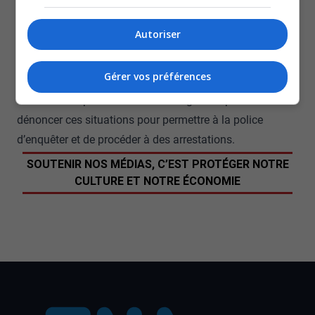
pour mieux protéger les femmes élues qui sont
davantage ciblées, selon elle.
Autoriser
J’ai parlé avec d’autres femmes, ça arrive souvent. On a
vu que ça a arrivé à France Bélisle aussi.
Gérer vos préférences
-Stéphanie Plante, conseillère municipale du quartier Rideau-Vanier
Le chef de la police d’Ottawa souligne l’importance de
dénoncer ces situations pour permettre à la police
d’enquêter et de procéder à des arrestations.
SOUTENIR NOS MÉDIAS, C’EST PROTÉGER NOTRE
CULTURE ET NOTRE ÉCONOMIE