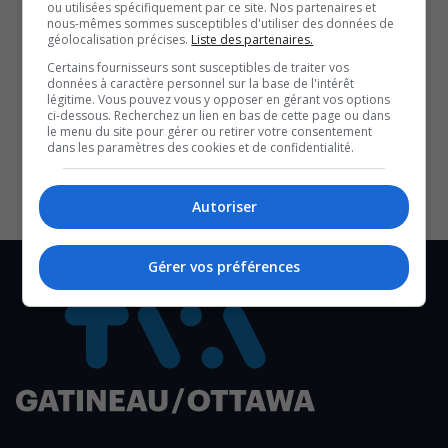
ou utilisées spécifiquement par ce site. Nos partenaires et
nous-mêmes sommes susceptibles d'utiliser des données de
L’enquête se poursuit et elle est traitée comme étant un
géolocalisation précises.
Liste des partenaires.
cas d’incident motivé par la haine.
Certains fournisseurs sont susceptibles de traiter vos
données à caractère personnel sur la base de l'intérêt
légitime. Vous pouvez vous y opposer en gérant vos options
SOUTENIR NOS MÉDIAS, C’EST PROTÉGER NOTRE
ci-dessous. Recherchez un lien en bas de cette page ou dans
CULTURE ET NOTRE ÉCONOMIE
le menu du site pour gérer ou retirer votre consentement
dans les paramètres des cookies et de confidentialité.
Autoriser
Gérer vos préférences