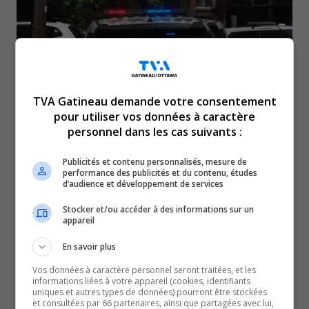
TVA Gatineau demande votre consentement
pour utiliser vos données à caractère
personnel dans les cas suivants :
Trois jeunes ont été inculpés à la suite d’un vol
Publicités et contenu personnalisés, mesure de
performance des publicités et du contenu, études
survenu mercredi soir sur le chemin Greenbank.
d’audience et développement de services
La victime a reçu des coups de poing et des coups de
Stocker et/ou accéder à des informations sur un
pied et les agresseurs lui ont dérobé ses effets
appareil
personnels.
En savoir plus
Lors du vol, des commentaires haineux ont été tenus
Vos données à caractère personnel seront traitées, et les
envers la victime et les membres des diverses
informations liées à votre appareil (cookies, identifiants
uniques et autres types de données) pourront être stockées
communautés LGBT+.
et consultées par 66 partenaires, ainsi que partagées avec lui,