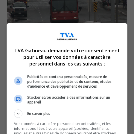
TVA Gatineau demande votre consentement
pour utiliser vos données à caractère
À Ottawa, les blessures au travail chez des
personnel dans les cas suivants :
employés d’OC Transpo sont en augmentation. En
2022, 740 blessures nécessitant une intervention
Publicités et contenu personnalisés, mesure de
performance des publicités et du contenu, études
médicale ont été rapportées chez les employés,
d’audience et développement de services
comparativement à 696 en 2020.
Stocker et/ou accéder à des informations sur un
En 2023, 69 blessures du genre ont été rapportées
appareil
jusqu’à maintenant, selon des données présentées à la
En savoir plus
Commission du transport en commun. Des
Vos données à caractère personnel seront traitées, et les
statistiques démontrant aussi une hausse des collisions
informations liées à votre appareil (cookies, identifiants
uniques et autres types de données) pourront être stockées
impliquant un véhicule d’OC Transpo ont été dévoilées