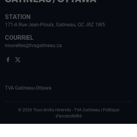
STATION
171-A Rue Jean-Proulx, Gatineau, QC J8Z 1W5
COURRIEL
nouvelles@tvagatineau.ca
TVA Gatineau-Ottawa
©
2026
Tous droits révervés -
TVA Gatineau
|
Politique
d'accessibilité