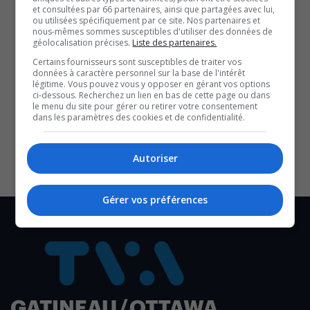
et consultées par 66 partenaires, ainsi que partagées avec lui,
vendredi.
ou utilisées spécifiquement par ce site. Nos partenaires et
nous-mêmes sommes susceptibles d'utiliser des données de
Le nombre d’usagers de la Ligne 1 de l’O-Train et des
géolocalisation précises.
Liste des partenaires.
autobus conventionnels se situe à 62 % des niveaux
Certains fournisseurs sont susceptibles de traiter vos
données à caractère personnel sur la base de l'intérêt
prépandémiques.
légitime. Vous pouvez vous y opposer en gérant vos options
ci-dessous. Recherchez un lien en bas de cette page ou dans
SOUTENIR NOS MÉDIAS, C’EST PROTÉGER NOTRE
le menu du site pour gérer ou retirer votre consentement
CULTURE ET NOTRE ÉCONOMIE
dans les paramètres des cookies et de confidentialité.
Autoriser
Gérer vos préférences