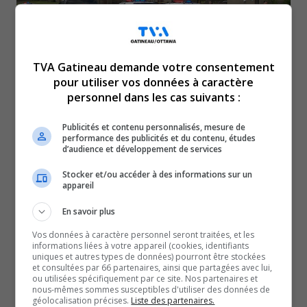
TVA Gatineau demande votre consentement
pour utiliser vos données à caractère
personnel dans les cas suivants :
Une deuxième fusillade en deux jours a éclaté mercredi,
Publicités et contenu personnalisés, mesure de
à Ottawa.
performance des publicités et du contenu, études
d’audience et développement de services
Cette fois-ci, c’était dans l’ouest de la ville, dans le
quartier Britannia.
Stocker et/ou accéder à des informations sur un
appareil
Un homme de 26 ans a été atteint par balles à
l’abdomen.
En savoir plus
Il a été transporté dans un état grave à l’hôpital.
Vos données à caractère personnel seront traitées, et les
informations liées à votre appareil (cookies, identifiants
Pour ce qui est de la fusillade de mardi dans le quartier
uniques et autres types de données) pourront être stockées
Alta Vista, la police nage encore en plein mystère.
et consultées par 66 partenaires, ainsi que partagées avec lui,
ou utilisées spécifiquement par ce site. Nos partenaires et
Elle a fait un appel au public pour retrouver l’auteur.
nous-mêmes sommes susceptibles d'utiliser des données de
géolocalisation précises.
Liste des partenaires.