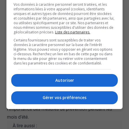
l’importance de la vigilance près de l’eau,
Vos données à caractère personnel seront traitées, et les
informations liées à votre appareil (cookies, identifiants
particulièrement à l’approche de la saison estivale. Les
uniques et autres types de données) pourront être stockées
et consultées par 66 partenaires, ainsi que partagées avec lui,
experts soulignent que les noyades surviennent souvent
ou utilisées spécifiquement par ce site. Nos partenaires et
nous-mêmes sommes susceptibles d'utiliser des données de
rapidement et dans le plus grand silence, ce qui rend la
géolocalisation précises.
Liste des partenaires.
supervision constante des enfants essentielle.
Certains fournisseurs sont susceptibles de traiter vos
Selon les spécialistes en prévention, les enfants
données à caractère personnel sur la base de l'intérêt
légitime. Vous pouvez vous y opposer en gérant vos options
devraient toujours demeurer à portée de main d’un
ci-dessous. Recherchez un lien en bas de cette page ou dans
le menu du site pour gérer ou retirer votre consentement
adulte lorsqu’ils se trouvent à proximité d’un plan d’eau,
dans les paramètres des cookies et de confidentialité.
que ce soit sur l’eau, dans l’eau ou près de celle-ci. Ils
comparent cette vigilance à celle exercée lorsqu’un
Autoriser
enfant se trouve près d’une rue achalandée.
La période comprise entre mai et septembre correspond
Gérer vos préférences
à la majorité des cas de noyade au pays, ce qui renforce
l’importance des mesures de prévention pendant les
mois d’été.
À lire aussi :