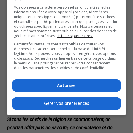
Le CISSS de l’Outaouais rappelle que de nouvelles
Vos données à caractère personnel seront traitées, et les
informations liées à votre appareil (cookies, identifiants
mesures ont été mises en place.
uniques et autres types de données) pourront être stockées
et consultées par 66 partenaires, ainsi que partagées avec lui,
Nous avons remplacé nos anciens chariots alimentaires
ou utilisées spécifiquement par ce site. Nos partenaires et
par des équipements permettant de maintenir les repas
nous-mêmes sommes susceptibles d'utiliser des données de
géolocalisation précises.
Liste des partenaires.
au chaud. Cette flotte est opérationnelle depuis 2022 et
Certains fournisseurs sont susceptibles de traiter vos
nous considérons que ces enjeux sont maintenant
données à caractère personnel sur la base de l'intérêt
légitime. Vous pouvez vous y opposer en gérant vos options
résolus.
ci-dessous. Recherchez un lien en bas de cette page ou dans
le menu du site pour gérer ou retirer votre consentement
Edouard Coulombe, Coordonnateur du Service alimentaire, CISSS
dans les paramètres des cookies et de confidentialité.
de l’Outaouais
Avec un budget d’environ 16 $ par jour et par résident, le
Autoriser
CISSS affirme qu’il est possible de fournir une
alimentation décente.
Pour certains chefs locaux, il est encore possible d’aller
Gérer vos préférences
plus loin.
Si tous les chefs de la région se coordonnaient, on
pourrait offrir plus de saveurs, de consistance et de