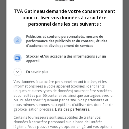
sont le nom, numéro de téléphone, adresse postale,
TVA Gatineau demande votre consentement
adresse courriel et les quatre derniers chiffres des cartes
pour utiliser vos données à caractère
de crédit.
personnel dans les cas suivants :
C’est à la fin février que la direction a eu connaissance
Publicités et contenu personnalisés, mesure de
d’une activité suspecte sur sa plateforme de chèques-
performance des publicités et du contenu, études
d’audience et développement de services
cadeaux. La plateforme a depuis été fermée et une
enquête a été lancée.
Stocker et/ou accéder à des informations sur un
appareil
Il est aussi possible que les renseignements personnels
de la personne qui a reçu la carte-cadeau soient
En savoir plus
affectés.
Vos données à caractère personnel seront traitées, et les
informations liées à votre appareil (cookies, identifiants
Lorsqu’il y a des conséquences de renseignements
uniques et autres types de données) pourront être stockées
personnels qui sont piratés […] toute organisation a la
et consultées par 66 partenaires, ainsi que partagées avec lui,
ou utilisées spécifiquement par ce site. Nos partenaires et
responsabilité justement d’en informer les gens. […] Le
nous-mêmes sommes susceptibles d'utiliser des données de
géolocalisation précises.
Liste des partenaires.
Spa Nordik, c’est tout en leur honneur d’avoir pris les
Certains fournisseurs sont susceptibles de traiter vos
devants et d’avoir informé les gens et rapporté l’incident.
données à caractère personnel sur la base de l'intérêt
légitime. Vous pouvez vous y opposer en gérant vos options
-Steve Waterhouse, spécialiste en sécurité informatique