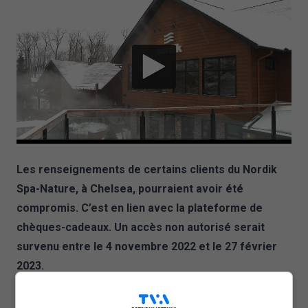
Les renseignements de certains clients du Nordik
Spa-Nature, à Chelsea, pourraient avoir été
compromis. C’est en lien avec la plateforme de
chèques-cadeaux. Un accès non autorisé serait
survenu entre le 4 novembre 2022 et le 27 février
2023.
Les clients qui ont potentiellement été touchés devraient
avoir reçu un avis par courriel. Les données concernées