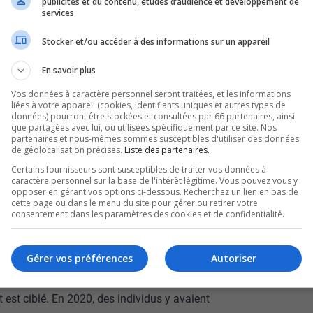
publicités et du contenu, études d’audience et développement de
 communauté juive.
services
urrissez-moi
» en français – ont été découverts
Stocker et/ou accéder à des informations sur un appareil
été retrouvés à proximité. Rapidement, des
En savoir plus
ouvrir les graffitis à l’aide de bâches noires,
Vos données à caractère personnel seront traitées, et les informations
cet acte.
liées à votre appareil (cookies, identifiants uniques et autres types de
données) pourront être stockées et consultées par 66 partenaires, ainsi
ieurs élus sur les réseaux sociaux, qui parlent
que partagées avec lui, ou utilisées spécifiquement par ce site. Nos
partenaires et nous-mêmes sommes susceptibles d'utiliser des données
de géolocalisation précises.
Liste des partenaires.
.
Certains fournisseurs sont susceptibles de traiter vos données à
caractère personnel sur la base de l'intérêt légitime. Vous pouvez vous y
dire que ce n’est pas acceptable. C’est un crime
opposer en gérant vos options ci-dessous. Recherchez un lien en bas de
cette page ou dans le menu du site pour gérer ou retirer votre
consentement dans les paramètres des cookies et de confidentialité.
ment national de l’Holocauste
mat de tensions accrues, sur fond de conflit au
Gérer vos préférences
Autoriser
ir ouvert une enquête. Pour l’instant, aucun
 est ciblé. En 2020, des individus y avaient