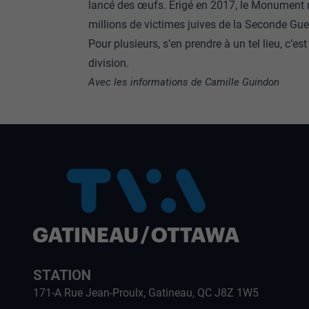
lancé des œufs. Érigé en 2017, le Monument
millions de victimes juives de la Seconde Gue
Pour plusieurs, s’en prendre à un tel lieu, c’e
division.
Avec les informations de Camille Guindon
STATION
171-A Rue Jean-Proulx, Gatineau, QC J8Z 1W5