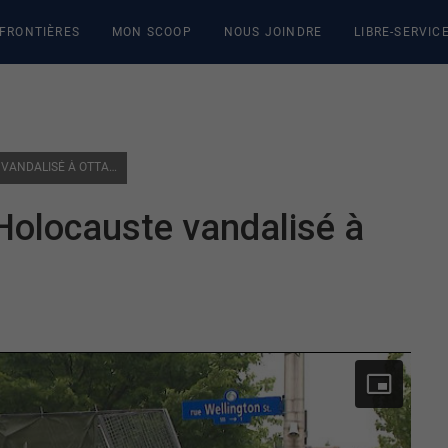
 FRONTIÈRES
MON SCOOP
NOUS JOINDRE
LIBRE-SERVIC
MONUMENT NATIONAL DE L’HOLOCAUSTE VANDALISÉ À OTTAWA
Holocauste vandalisé à