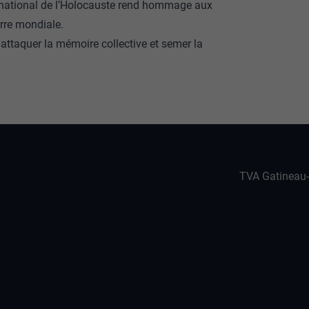
 national de l’Holocauste rend hommage aux
rre mondiale.
st attaquer la mémoire collective et semer la
TVA Gatineau