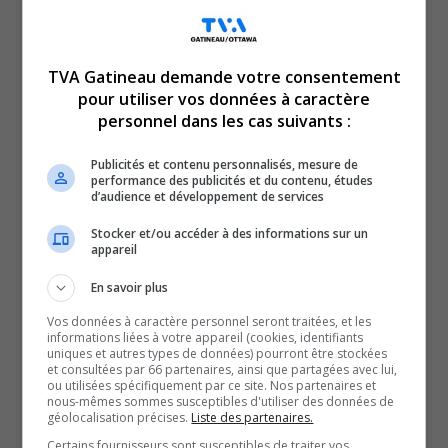
TVA Gatineau demande votre consentement
pour utiliser vos données à caractère
personnel dans les cas suivants :
Publicités et contenu personnalisés, mesure de
performance des publicités et du contenu, études
d’audience et développement de services
Au culturel, le film
Mille secrets, mille dangers
prendra
Stocker et/ou accéder à des informations sur un
l’affiche dès demain. Réalisé par le cinéaste gatinois
appareil
Philippe Falardeau et inspiré du roman
En savoir plus
autobiographique d’Alain Farah, ce long métrage
propose une incursion à la fois sensible et
Vos données à caractère personnel seront traitées, et les
informations liées à votre appareil (cookies, identifiants
percutante dans un univers singulier. Une œuvre à
uniques et autres types de données) pourront être stockées
et consultées par 66 partenaires, ainsi que partagées avec lui,
découvrir dès sa sortie en salle, dès vendredi.
ou utilisées spécifiquement par ce site. Nos partenaires et
nous-mêmes sommes susceptibles d'utiliser des données de
SOUTENIR NOS MÉDIAS, C’EST PROTÉGER NOTRE
géolocalisation précises.
Liste des partenaires.
CULTURE ET NOTRE ÉCONOMIE
Certains fournisseurs sont susceptibles de traiter vos