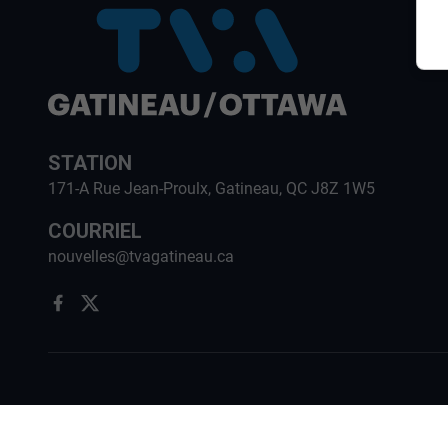
STATION
171-A Rue Jean-Proulx, Gatineau, QC J8Z 1W5
COURRIEL
nouvelles@tvagatineau.ca