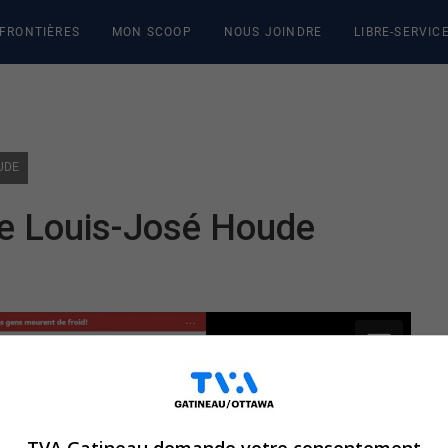
 FRONTIÈRES
MON SCOOP
NOUS JOINDRE
LIBRE-SERVIC
OUDE
de Louis-José Houde