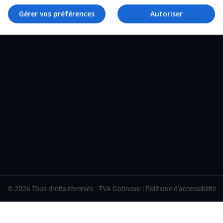
TVA Gatineau
Gérer vos préférences
Autoriser
©
2026
Tous droits révervés -
TVA Gatineau
|
Politique d'accessibilité