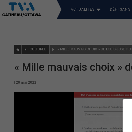
ACTUALITÉS
DÉFI SANS
CULTUREL
« MILLE MAUVAIS CHOIX » DE LOUIS-JOSÉ H
« Mille mauvais choix » 
|
20 mai 2022