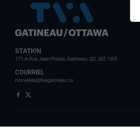
STATION
171-A Rue Jean-Proulx, Gatineau, QC J8Z 1W5
COURRIEL
nouvelles@tvagatineau.ca