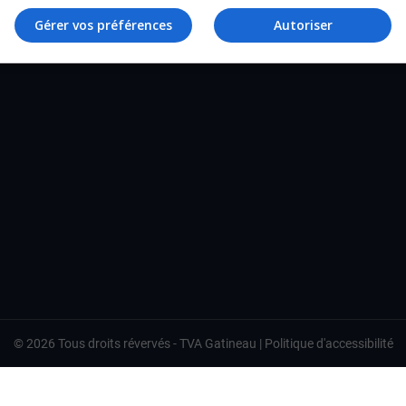
TVA Gatineau
Gérer vos préférences
Autoriser
©
2026
Tous droits révervés -
TVA Gatineau
|
Politique d'accessibilité