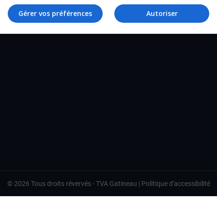
TVA Gatineau
Gérer vos préférences
Autoriser
©
2026
Tous droits révervés -
TVA Gatineau
|
Politique d'accessibilité