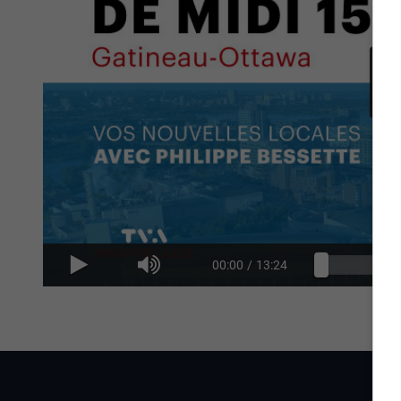
00:00
/
13:24