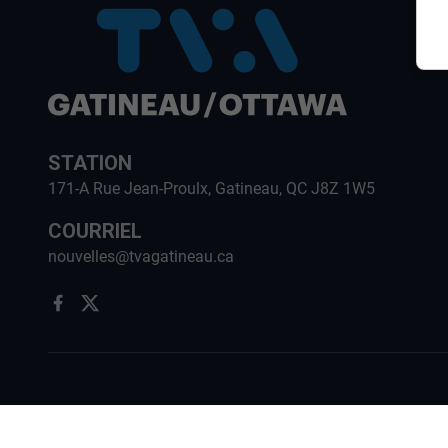
STATION
171-A Rue Jean-Proulx, Gatineau, QC J8Z 1W5
COURRIEL
nouvelles@tvagatineau.ca