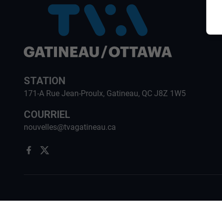
STATION
171-A Rue Jean-Proulx, Gatineau, QC J8Z 1W5
COURRIEL
nouvelles@tvagatineau.ca