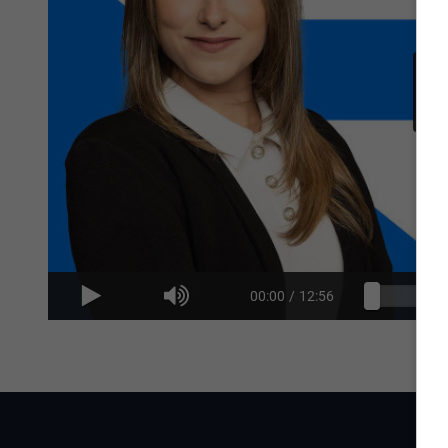
00:00
/
12:56