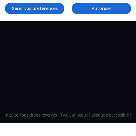
TVA Gatineau
Gérer vos préférences
Autoriser
©
2026
Tous droits révervés -
TVA Gatineau
|
Politique d'accessibilité