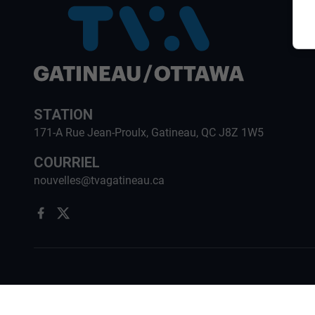
STATION
171-A Rue Jean-Proulx, Gatineau, QC J8Z 1W5
COURRIEL
nouvelles@tvagatineau.ca