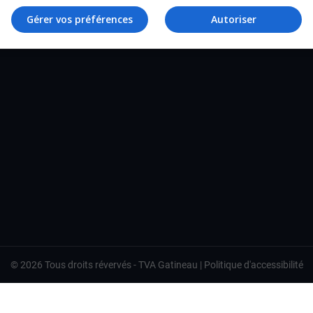
TVA Gatineau
Gérer vos préférences
Autoriser
©
2026
Tous droits révervés -
TVA Gatineau
|
Politique d'accessibilité