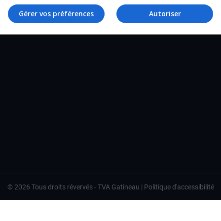
TVA Gatineau
Gérer vos préférences
Autoriser
©
2026
Tous droits révervés -
TVA Gatineau
|
Politique d'accessibilité