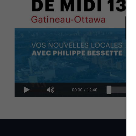
00:00
/
12:40