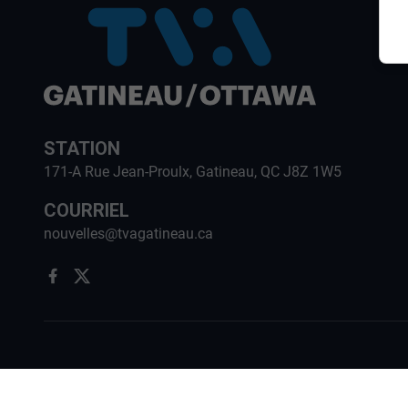
STATION
171-A Rue Jean-Proulx, Gatineau, QC J8Z 1W5
COURRIEL
nouvelles@tvagatineau.ca