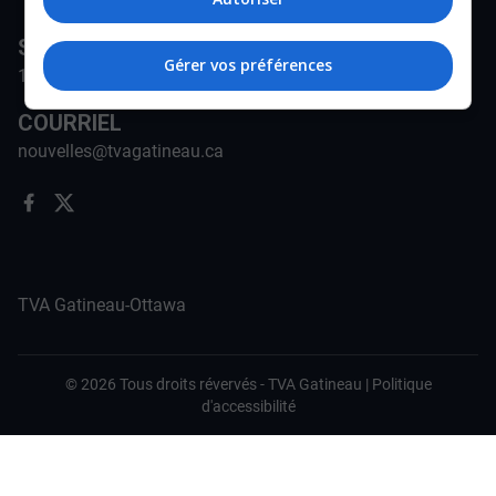
STATION
Gérer vos préférences
171-A Rue Jean-Proulx, Gatineau, QC J8Z 1W5
COURRIEL
nouvelles@tvagatineau.ca
TVA Gatineau-Ottawa
©
2026
Tous droits révervés -
TVA Gatineau
|
Politique
d'accessibilité