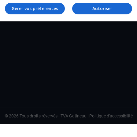
TVA Gatineau
Gérer vos préférences
Autoriser
©
2026
Tous droits révervés -
TVA Gatineau
|
Politique d'accessibilité