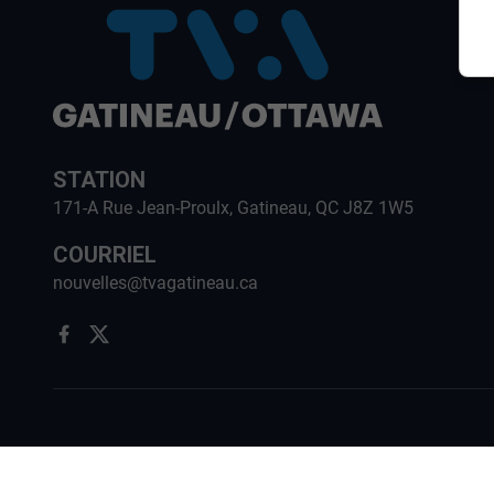
STATION
171-A Rue Jean-Proulx, Gatineau, QC J8Z 1W5
COURRIEL
nouvelles@tvagatineau.ca