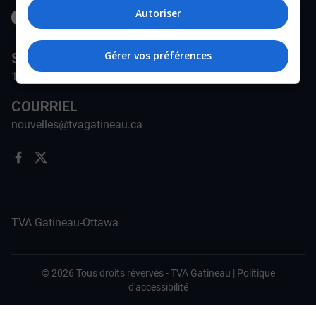
Autoriser
Gérer vos préférences
STATION
171-A Rue Jean-Proulx, Gatineau, QC J8Z 1W5
COURRIEL
nouvelles@tvagatineau.ca
TVA Gatineau-Ottawa
©
2026
Tous droits révervés -
TVA Gatineau
|
Politique
d'accessibilité