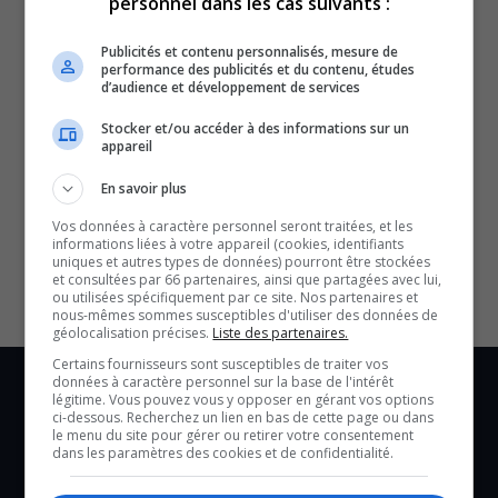
personnel dans les cas suivants :
Publicités et contenu personnalisés, mesure de
performance des publicités et du contenu, études
d’audience et développement de services
Stocker et/ou accéder à des informations sur un
appareil
En savoir plus
SOUTENIR NOS MÉDIAS, C’EST PROTÉGER NOTRE
CULTURE ET NOTRE ÉCONOMIE
Vos données à caractère personnel seront traitées, et les
informations liées à votre appareil (cookies, identifiants
uniques et autres types de données) pourront être stockées
et consultées par 66 partenaires, ainsi que partagées avec lui,
ou utilisées spécifiquement par ce site. Nos partenaires et
nous-mêmes sommes susceptibles d'utiliser des données de
géolocalisation précises.
Liste des partenaires.
Certains fournisseurs sont susceptibles de traiter vos
données à caractère personnel sur la base de l'intérêt
légitime. Vous pouvez vous y opposer en gérant vos options
ci-dessous. Recherchez un lien en bas de cette page ou dans
le menu du site pour gérer ou retirer votre consentement
dans les paramètres des cookies et de confidentialité.