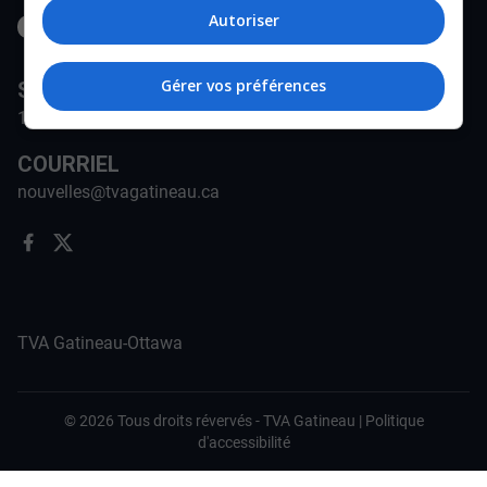
Autoriser
Gérer vos préférences
STATION
171-A Rue Jean-Proulx, Gatineau, QC J8Z 1W5
COURRIEL
nouvelles@tvagatineau.ca
TVA Gatineau-Ottawa
©
2026
Tous droits révervés -
TVA Gatineau
|
Politique
d'accessibilité