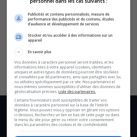
personnel dans les cas suivants :
Publicités et contenu personnalisés, mesure de
performance des publicités et du contenu, études
d’audience et développement de services
Stocker et/ou accéder à des informations sur un
appareil
En savoir plus
SOUTENIR NOS MÉDIAS, C’EST PROTÉGER NOTRE
CULTURE ET NOTRE ÉCONOMIE
Vos données à caractère personnel seront traitées, et les
informations liées à votre appareil (cookies, identifiants
uniques et autres types de données) pourront être stockées
et consultées par 66 partenaires, ainsi que partagées avec lui,
ou utilisées spécifiquement par ce site. Nos partenaires et
nous-mêmes sommes susceptibles d'utiliser des données de
géolocalisation précises.
Liste des partenaires.
Certains fournisseurs sont susceptibles de traiter vos
données à caractère personnel sur la base de l'intérêt
légitime. Vous pouvez vous y opposer en gérant vos options
ci-dessous. Recherchez un lien en bas de cette page ou dans
le menu du site pour gérer ou retirer votre consentement
dans les paramètres des cookies et de confidentialité.