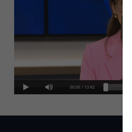
00:00
/
13:42