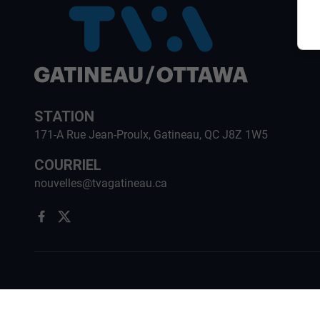
STATION
171-A Rue Jean-Proulx, Gatineau, QC J8Z 1W5
COURRIEL
nouvelles@tvagatineau.ca