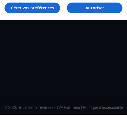
TVA Gatineau
Gérer vos préférences
Autoriser
©
2026
Tous droits révervés -
TVA Gatineau
|
Politique d'accessibilité