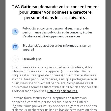
TVA Gatineau demande votre consentement
pour utiliser vos données à caractère
personnel dans les cas suivants :
Publicités et contenu personnalisés, mesure de
Le parc de la Gatineau est-il sécuritaire pour les cyclistes
performance des publicités et du contenu, études
d’audience et développement de services
et les randonneurs?
Autre débat houleux concernant le deux glaces dans
Stocker et/ou accéder à des informations sur un
appareil
l’est.
En savoir plus
Un policier du SPVG arrêté.
YouT
X
Vos données à caractère personnel seront traitées, et les
informations liées à votre appareil (cookies, identifiants
uniques et autres types de données) pourront être stockées
SOUTENIR NOS MÉDIAS, C’EST PROTÉGER NOTRE
et consultées par 66 partenaires, ainsi que partagées avec lui,
CULTURE ET NOTRE ÉCONOMIE
ou utilisées spécifiquement par ce site. Nos partenaires et
nous-mêmes sommes susceptibles d'utiliser des données de
géolocalisation précises.
Liste des partenaires.
Certains fournisseurs sont susceptibles de traiter vos
données à caractère personnel sur la base de l'intérêt
légitime. Vous pouvez vous y opposer en gérant vos options
ci-dessous. Recherchez un lien en bas de cette page ou dans