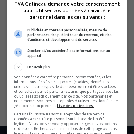
TVA Gatineau demande votre consentement
pour utiliser vos données à caractère
personnel dans les cas suivants :
Publicités et contenu personnalisés, mesure de
performance des publicités et du contenu, études
Double infanticide : L’identité du père dévoilée.
d’audience et développement de services
Des changements liés aux premiers répondants
Stocker et/ou accéder à des informations sur un
dénoncés.
appareil
Québec investi pour lutter contre la criminalité.
En savoir plus
YouT
X
Vos données à caractère personnel seront traitées, et les
informations liées à votre appareil (cookies, identifiants
SOUTENIR NOS MÉDIAS, C’EST PROTÉGER NOTRE
uniques et autres types de données) pourront être stockées
CULTURE ET NOTRE ÉCONOMIE
et consultées par 66 partenaires, ainsi que partagées avec lui,
ou utilisées spécifiquement par ce site. Nos partenaires et
nous-mêmes sommes susceptibles d'utiliser des données de
géolocalisation précises.
Liste des partenaires.
Certains fournisseurs sont susceptibles de traiter vos
données à caractère personnel sur la base de l'intérêt
légitime. Vous pouvez vous y opposer en gérant vos options
ci-dessous. Recherchez un lien en bas de cette page ou dans
le menu du site pour gérer ou retirer votre consentement