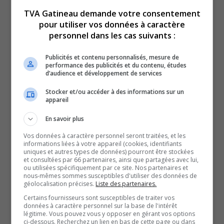
TVA Gatineau demande votre consentement
pour utiliser vos données à caractère
personnel dans les cas suivants :
Publicités et contenu personnalisés, mesure de
Gatineau dresse son bilan déneigement… en pleine
performance des publicités et du contenu, études
d’audience et développement de services
température estivale.
Un nouveau café adapté aux personnes vivant avec un
Stocker et/ou accéder à des informations sur un
appareil
trouble du spectre de l’autisme voit le jour.
En savoir plus
Le Festival Parasol confirme son retour cet été!
YouT
X
Vos données à caractère personnel seront traitées, et les
informations liées à votre appareil (cookies, identifiants
uniques et autres types de données) pourront être stockées
SOUTENIR NOS MÉDIAS, C’EST PROTÉGER NOTRE
et consultées par 66 partenaires, ainsi que partagées avec lui,
CULTURE ET NOTRE ÉCONOMIE
ou utilisées spécifiquement par ce site. Nos partenaires et
nous-mêmes sommes susceptibles d'utiliser des données de
géolocalisation précises.
Liste des partenaires.
Certains fournisseurs sont susceptibles de traiter vos
données à caractère personnel sur la base de l'intérêt
légitime. Vous pouvez vous y opposer en gérant vos options
ci-dessous. Recherchez un lien en bas de cette page ou dans