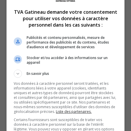
TVA Gatineau demande votre consentement
pour utiliser vos données à caractère
personnel dans les cas suivants :
Une pétition lancée pour permettre la diffusion
Publicités et contenu personnalisés, mesure de
performance des publicités et du contenu, études
d’un match des Canadiens au Centre Slush Puppie.
d’audience et développement de services
Deux hôpitaux de la région s’unissent pour réduire les
Stocker et/ou accéder à des informations sur un
délais d’attente pour les enfants.
appareil
Et on vous parle du Défi Sans frontières au Maroc de la
En savoir plus
Fondation Santé Outaouais.
Vos données à caractère personnel seront traitées, et les
YouT
X
informations liées à votre appareil (cookies, identifiants
uniques et autres types de données) pourront être stockées
et consultées par 66 partenaires, ainsi que partagées avec lui,
SOUTENIR NOS MÉDIAS, C’EST PROTÉGER NOTRE
ou utilisées spécifiquement par ce site. Nos partenaires et
CULTURE ET NOTRE ÉCONOMIE
nous-mêmes sommes susceptibles d'utiliser des données de
géolocalisation précises.
Liste des partenaires.
Certains fournisseurs sont susceptibles de traiter vos
données à caractère personnel sur la base de l'intérêt
légitime. Vous pouvez vous y opposer en gérant vos options