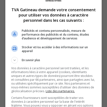
TVA Gatineau demande votre consentement
pour utiliser vos données à caractère
personnel dans les cas suivants :
Plus de 130 logements abordables inaugurés à
Publicités et contenu personnalisés, mesure de
performance des publicités et du contenu, études
Gatineau.
d’audience et développement de services
Le fils de Lawrence Cannon se lance en politique avec le
Stocker et/ou accéder à des informations sur un
PLQ.
appareil
Retour sur la fusillade à Montréal : le SPVG était prêt à
En savoir plus
intervenir.
Vos données à caractère personnel seront traitées, et les
YouT
X
informations liées à votre appareil (cookies, identifiants
uniques et autres types de données) pourront être stockées
et consultées par 66 partenaires, ainsi que partagées avec lui,
SOUTENIR NOS MÉDIAS, C’EST PROTÉGER NOTRE
ou utilisées spécifiquement par ce site. Nos partenaires et
CULTURE ET NOTRE ÉCONOMIE
nous-mêmes sommes susceptibles d'utiliser des données de
géolocalisation précises.
Liste des partenaires.
Certains fournisseurs sont susceptibles de traiter vos
données à caractère personnel sur la base de l'intérêt
légitime. Vous pouvez vous y opposer en gérant vos options