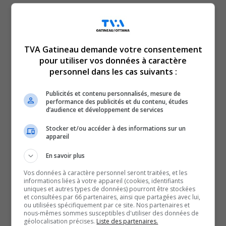
Les avocats analysent toujours la preuve. Ainsi, il n’y a
rien d’officiel encore, mais il devrait y avoir le dépôt des
requêtes à l’automne prochain et le procès à l’hiver.
TVA Gatineau demande votre consentement
Si l’on se fie aux dates réservées, le procès aurait lieu du
pour utiliser vos données à caractère
18 janvier au 5 mars 2027, soit d’une durée de presque
personnel dans les cas suivants :
7 semaines.
Le procureur de la Couronne, Maître Antoine Désaulniers,
Publicités et contenu personnalisés, mesure de
performance des publicités et du contenu, études
a demandé une ordonnance de non-publication sur le
d’audience et développement de services
sommaire des faits dans l’éventualité de la formation
Stocker et/ou accéder à des informations sur un
d’un jury, qui ne doit pas être teinté par les faits.
appareil
On tient à ce que le procès se tienne dans la région le
En savoir plus
plus rapidement possible, puisque c’est un événement
Vos données à caractère personnel seront traitées, et les
qui a marqué la région.
informations liées à votre appareil (cookies, identifiants
uniques et autres types de données) pourront être stockées
Il se dit d’ailleurs satisfait des dates de la tenue d’un
et consultées par 66 partenaires, ainsi que partagées avec lui,
procès éventuel.
ou utilisées spécifiquement par ce site. Nos partenaires et
nous-mêmes sommes susceptibles d'utiliser des données de
L’événement
géolocalisation précises.
Liste des partenaires.