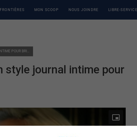
 FRONTIÈRES
MON SCOOP
NOUS JOINDRE
LIBRE-SERVIC
«MENS-MOI»: UN 6E ALBUM STYLE JOURNAL INTIME POUR BRIGITTE BOISJOLI
style journal intime pour