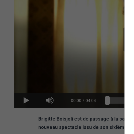
00:00
/
04:04
Brigitte Boisjoli est de passage à la salle
nouveau spectacle issu de son sixième alb