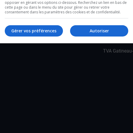
 propres chansons. Anabelle St-Pierre
opposer en gérant vos options ci-dessous. Recherchez un lien en bas de
cette page ou dans le menu du site pour gérer ou retirer votre
sus.
consentement dans les paramètres des cookies et de confidentialité.
Gérer vos préférences
Autoriser
TVA Gatineau