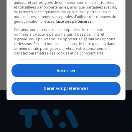
uniques et autres types de données) pourront être stockées
37 % qui sont détenus par le CCN.
et consultées par 66 partenaires, ainsi que partagées avec lui,
Les interactions avec le gouvernement fédéral et la Ville
ou utilisées spécifiquement par ce site. Nos partenaires et
nous-mêmes sommes susceptibles d'utiliser des données de
d’Ottawa sont donc inévitables pour la Ville de Gatineau.
géolocalisation précises.
Liste des partenaires.
Avec les renseignements de Louis-Charles Poulin.
Certains fournisseurs sont susceptibles de traiter vos
YouT
X
données à caractère personnel sur la base de l'intérêt
légitime. Vous pouvez vous y opposer en gérant vos options
ci-dessous. Recherchez un lien en bas de cette page ou dans
le menu du site pour gérer ou retirer votre consentement
SOUTENIR NOS MÉDIAS, C’EST PROTÉGER NOTRE
dans les paramètres des cookies et de confidentialité.
CULTURE ET NOTRE ÉCONOMIE
Autoriser
Gérer vos préférences