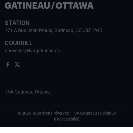
STATION
171-A Rue Jean-Proulx, Gatineau, QC J8Z 1W5
COURRIEL
nouvelles@tvagatineau.ca
TVA Gatineau-Ottawa
©
2026
Tous droits révervés -
TVA Gatineau
|
Politique
d'accessibilité