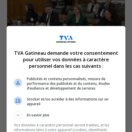
TVA Gatineau demande votre consentement
pour utiliser vos données à caractère
personnel dans les cas suivants :
La mairesse souhaite que le gouvernement
Publicités et contenu personnalisés, mesure de
prenne en considération les particularités de la
performance des publicités et du contenu, études
d’audience et développement de services
région dans l’élaboration de sa nouvelle Loi
Stocker et/ou accéder à des informations sur un
constitutionnelle, soit que les économies de
appareil
Gatineau et d’Ottawa sont fortement intégrées.
En savoir plus
En effet, sur le territoire de Gatineau, ce sont 10 % des
Vos données à caractère personnel seront traitées, et les
édifices qui appartiennent au gouvernement fédéral, et
informations liées à votre appareil (cookies, identifiants