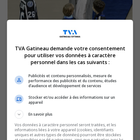
TVA Gatineau demande votre consentement
Le nouvel entraîneur-chef par intérim du Canadien de
pour utiliser vos données à caractère
Montréal s’est adressé aux médias pour la première fois
personnel dans les cas suivants :
depuis sa nomination.
Publicités et contenu personnalisés, mesure de
Martin St-Louis a confié qu’il s’agit d’un rêve pour lui et
performance des publicités et du contenu, études
d’audience et développement de services
qu’il se prépare depuis une dizaine d’années à occuper
ce poste.
Stocker et/ou accéder à des informations sur un
appareil
L’ancien joueur vedette a avoué ne pas avoir d’expérience
derrière le banc, mais il croit que sa connaissance du
En savoir plus
sport va lui permettre de relancer l’équipe.
Vos données à caractère personnel seront traitées, et les
informations liées à votre appareil (cookies, identifiants
Il ajoute qu’il sera un entraîneur demandant, qui n’aura
uniques et autres types de données) pourront être stockées
peut-être pas toujours les réponses pour ses joueurs,
et consultées par 66 partenaires, ainsi que partagées avec lui,