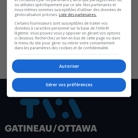
ou utilisées spécifiquement par ce site. Nos partenaires et
mais qu’il fera tout pour les trouver.
nous-mêmes sommes susceptibles d'utiliser des données de
géolocalisation précises.
Liste des partenaires.
St-Louis souhaite, notamment, qu’ils jouent davantage
Certains fournisseurs sont susceptibles de traiter vos
en équipe et qu’ils aient plus de plaisir sur la glace.
données à caractère personnel sur la base de l'intérêt
légitime. Vous pouvez vous y opposer en gérant vos options
SOUTENIR NOS MÉDIAS, C’EST PROTÉGER NOTRE
ci-dessous. Recherchez un lien en bas de cette page ou dans
le menu du site pour gérer ou retirer votre consentement
CULTURE ET NOTRE ÉCONOMIE
dans les paramètres des cookies et de confidentialité.
Autoriser
Gérer vos préférences